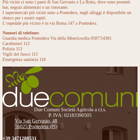
Più vicini ci sono i paesi di San Gervasio e La Rotta, dove sono presenti
bar, negozi alimentari e un ristorante.
I supermercati più vicini sono a Pontedera, negli alloggi è disponibile un
elenco per i nostri ospiti.
L’ospedale più vicino è in via Roma 147 a Pontedera.
Numeri di telefono:
Guardia medica Pontedera Via della Misericordia 0587/54381
Carabinieri 112
Polizia 113
Vigili del fuoco 115
Emergenza sanitaria 118
Due Comuni Società Agricola a r.l.s.
P. IVA: 02183390505
Via San Gervasio, 48
56025 Pontedera (PI)
+39 3471288531