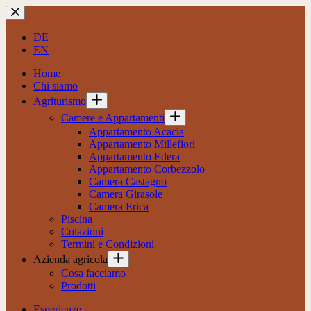
Salta
al
contenuto
DE
EN
Home
Chi siamo
Agriturismo
Camere e Appartamenti
Appartamento Acacia
Appartamento Millefiori
Appartamento Edera
Appartamento Corbezzolo
Camera Castagno
Camera Girasole
Camera Erica
Piscina
Colazioni
Termini e Condizioni
Azienda agricola
Cosa facciamo
Prodotti
Esperienze