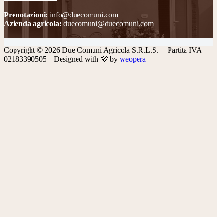
Prenotazioni:
info@duecomuni.com
Azienda agricola:
duecomuni@duecomuni.com
Copyright © 2026 Due Comuni Agricola S.R.L.S. | Partita IVA
02183390505 | Designed with 💜 by
weopera