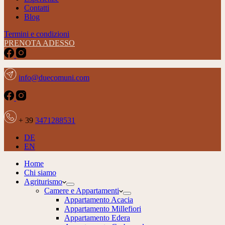
Contatti
Blog
Termini e condizioni
PRENOTA ADESSO
info@duecomuni.com
+ 39
3471288531
DE
EN
Home
Chi siamo
Agriturismo
Camere e Appartamenti
Appartamento Acacia
Appartamento Millefiori
Appartamento Edera