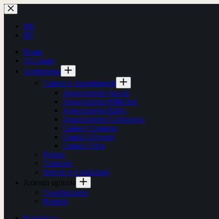
Salta
al
contenuto
DE
EN
Home
Chi siamo
Agriturismo
Camere e Appartamenti
Appartamento Acacia
Appartamento Millefiori
Appartamento Edera
Appartamento Corbezzolo
Camera Castagno
Camera Girasole
Camera Erica
Piscina
Colazioni
Termini e Condizioni
Azienda agricola
Cosa facciamo
Prodotti
Esperienze