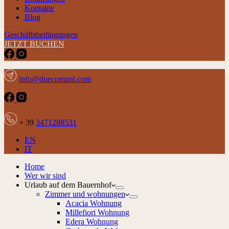
Kontakte
Blog
Geschäftsbedingungen
JETZT BUCHEN
info@duecomuni.com
+ 39
3471288531
EN
IT
Home
Wer wir sind
Urlaub auf dem Bauernhof
Zimmer und wohnungen
Acacia Wohnung
Millefiori Wohnung
Edera Wohnung