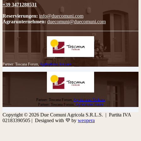
+39 3471288531
Reservierungen:
info@duecomuni.com
Agrarunternehmen:
duecomuni@duecomuni.com
Partner: Toscana Forum,
Agriturismo Toskana
Partner: Toscana Forum,
Agriturismo Toskana
Partner: Toscana Forum,
Agriturismo Palaia
Copyright © 2026 Due Comuni Agricola S.R.L.S. | Partita IVA
02183390505 | Designed with 💜 by
weopera