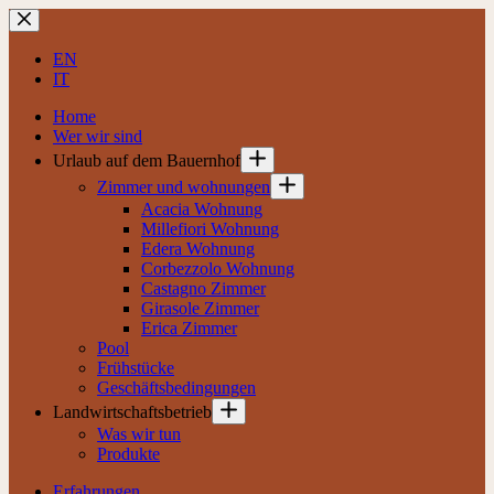
Zum
Inhalt
springen
EN
IT
Home
Wer wir sind
Urlaub auf dem Bauernhof
Zimmer und wohnungen
Acacia Wohnung
Millefiori Wohnung
Edera Wohnung
Corbezzolo Wohnung
Castagno Zimmer
Girasole Zimmer
Erica Zimmer
Pool
Frühstücke
Geschäftsbedingungen
Landwirtschaftsbetrieb
Was wir tun
Produkte
Erfahrungen