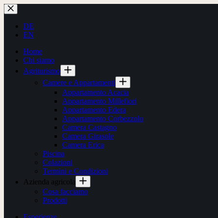
Salta
al
contenuto
DE
EN
Home
Chi siamo
Agriturismo
Camere e Appartamenti
Appartamento Acacia
Appartamento Millefiori
Appartamento Edera
Appartamento Corbezzolo
Camera Castagno
Camera Girasole
Camera Erica
Piscina
Colazioni
Termini e Condizioni
Azienda agricola
Cosa facciamo
Prodotti
Esperienze