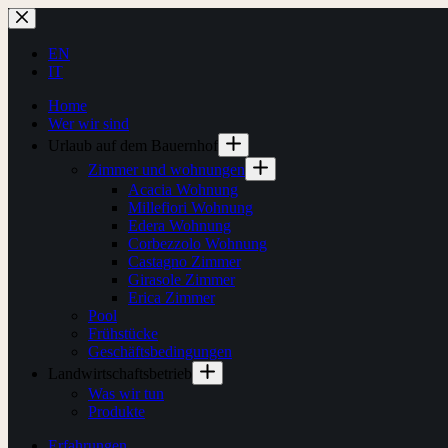
Zum
Inhalt
springen
EN
IT
Home
Wer wir sind
Urlaub auf dem Bauernhof
Zimmer und wohnungen
Acacia Wohnung
Millefiori Wohnung
Edera Wohnung
Corbezzolo Wohnung
Castagno Zimmer
Girasole Zimmer
Erica Zimmer
Pool
Frühstücke
Geschäftsbedingungen
Landwirtschaftsbetrieb
Was wir tun
Produkte
Erfahrungen