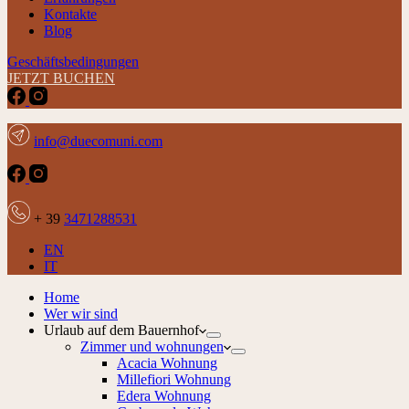
Kontakte
Blog
Geschäftsbedingungen
JETZT BUCHEN
info@duecomuni.com
+ 39
3471288531
EN
IT
Home
Wer wir sind
Urlaub auf dem Bauernhof
Zimmer und wohnungen
Acacia Wohnung
Millefiori Wohnung
Edera Wohnung