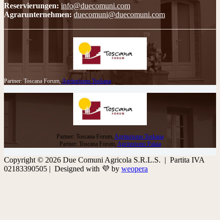
Reservierungen:
info@duecomuni.com
Agrarunternehmen:
duecomuni@duecomuni.com
Partner: Toscana Forum,
Agriturismo Toskana
Partner: Toscana Forum,
Agriturismo Toskana
Partner: Toscana Forum,
Agriturismo Palaia
Copyright © 2026 Due Comuni Agricola S.R.L.S. | Partita IVA
02183390505 | Designed with 💜 by
weopera