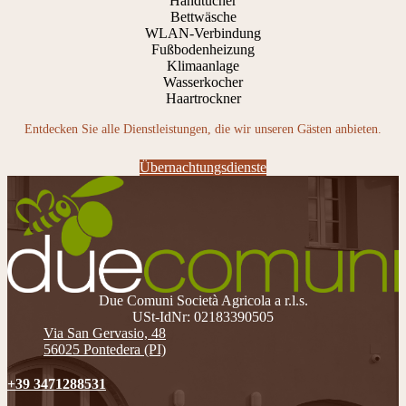
Handtücher
Bettwäsche
WLAN-Verbindung
Fußbodenheizung
Klimaanlage
Wasserkocher
Haartrockner
Entdecken Sie alle Dienstleistungen, die wir unseren Gästen anbieten.
Übernachtungsdienste
Due Comuni Società Agricola a r.l.s.
USt-IdNr: 02183390505
Via San Gervasio, 48
56025 Pontedera (PI)
+39 3471288531