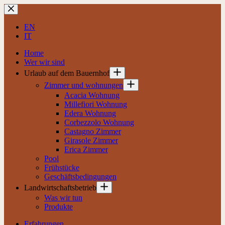
Zum
Inhalt
springen
EN
IT
Home
Wer wir sind
Urlaub auf dem Bauernhof
Zimmer und wohnungen
Acacia Wohnung
Millefiori Wohnung
Edera Wohnung
Corbezzolo Wohnung
Castagno Zimmer
Girasole Zimmer
Erica Zimmer
Pool
Frühstücke
Geschäftsbedingungen
Landwirtschaftsbetrieb
Was wir tun
Produkte
Erfahrungen