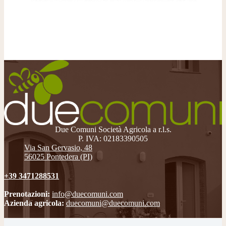
Due Comuni Società Agricola a r.l.s.
P. IVA: 02183390505
Via San Gervasio, 48
56025 Pontedera (PI)
+39 3471288531
Prenotazioni:
info@duecomuni.com
Azienda agricola:
duecomuni@duecomuni.com