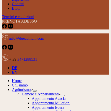
Contatti
Blog
Termini e condizioni
PRENOTA ADESSO
info@duecomuni.com
+ 39
3471288531
DE
EN
Home
Chi siamo
Agriturismo
Camere e Appartamenti
Appartamento Acacia
Appartamento Millefiori
Appartamento Edera