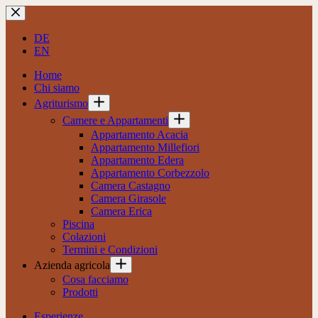
Salta
al
contenuto
DE
EN
Home
Chi siamo
Agriturismo
Camere e Appartamenti
Appartamento Acacia
Appartamento Millefiori
Appartamento Edera
Appartamento Corbezzolo
Camera Castagno
Camera Girasole
Camera Erica
Piscina
Colazioni
Termini e Condizioni
Azienda agricola
Cosa facciamo
Prodotti
Esperienze