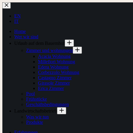
Zum
Inhalt
springen
EN
IT
Home
Wer wir sind
Urlaub auf dem Bauernhof
Zimmer und wohnungen
Acacia Wohnung
Millefiori Wohnung
Edera Wohnung
Corbezzolo Wohnung
Castagno Zimmer
Girasole Zimmer
Erica Zimmer
Pool
Frühstücke
Geschäftsbedingungen
Landwirtschaftsbetrieb
Was wir tun
Produkte
Erfahrungen